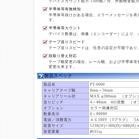
デバイスカウント能力 1500個／分、外観検査能力
半導体等有無検知
半導体等抜けがある場合、エラーメッセージを表
す。
半導体等カウント
デバイス数量は、画像（エンコーダー）により、
テープ送りスピード
テープ送りスピードは、任意の設定が可能であり
段取り替え対応
テープ幅変更の場合、レール幅、および半導体等
変更出来ます。
製品スペック
製品名
PT-6000
キャリアテープ幅
8mm～56mm
キャリアリール径
MAX φ380mm （オプシ
送りピッチ
4～48mm 4の倍数 （
オプション
カラー画像対応
数量表示
0～99999
電源／消費電力
ＡＣ100V（3プラグ） 5A
装置サイズ
1230(W)×360(D)×680(
装置重量
約31㎏