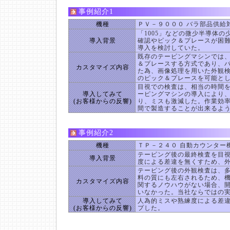
事例紹介1
機種
ＰＶ－９０００ バラ部品供給
「1005」などの微少半導体
導入背景
確認やピック＆プレースが困
導入を検討していた。
既存のテーピングマシンでは
＆プレースする方式であり、
カスタマイズ内容
た為、画像処理を用いた外観
のピック＆プレースを可能と
目視での検査は、相当の時間
導入してみて
ーピングマシンの導入により
(お客様からの反響)
り、ミスも激減した。作業効
間で製造することが出来るよ
事例紹介2
機種
ＴＰ－２４０ 自動カウンター
テーピング後の最終検査を目
導入背景
度による差違を無くすため、
テーピング後の外観検査は、
料の質にも左右されるため、
カスタマイズ内容
関するノウハウがない場合、
いなかった。当社ならではの
導入してみて
人為的ミスや熟練度による差
(お客様からの反響)
プした。